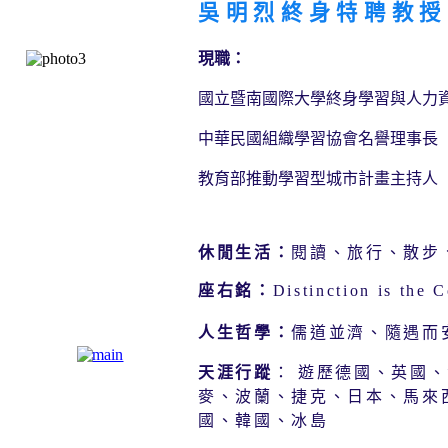
吳明烈終身特聘教授
現職：
國立暨南國際大學終身學習與人力資
中華民國組織學習協會名譽理事長
教育部推動學習型城市計畫主持人
休閒生活：
閱讀、旅行、散步
座右銘：
Distinction is the 
人生哲學：
儒道並
濟、隨遇而
天涯行蹤
：
遊歷德國、英國、
麥、
波蘭、捷克、日本、馬來
國、韓國、冰島