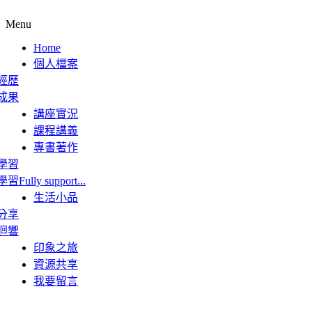
Menu
Home
個人檔案
經歷
成果
講座實況
課程講義
專書著作
學習
學習
Fully support...
生活小品
分享
迴響
印象之旅
資源共享
我要留言